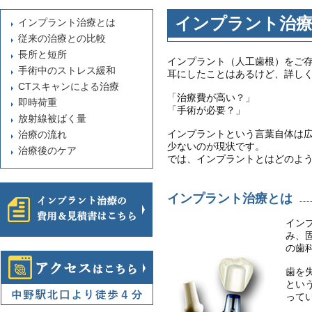
インプラント治
インプラント治療とは
従来の治療との比較
長所と短所
インプラント（人工歯根）をご
手術中のストレス緩和
耳にしたことはあるけど、詳し
CTスキャンによる治療
「治療費が高い？」
即時荷重
「手術が必要？」
放射線被ばく量
インプラントという言葉自体は
治療の流れ
少ないのが現状です。
治療後のケア
では、インプラントとはどのよ
インプラント治療とは
イン
み、
の歯
歯を
とい
って