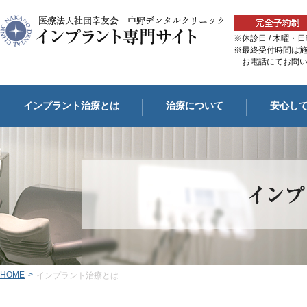
※休診日 / 木曜
※最終受付時間は
お電話にてお問い
インプラント治療とは
治療について
安心し
HOME
>
インプラント治療とは