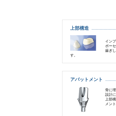
上部構造
インプ
ポーセ
歯ぎし
す。
アバットメント
骨に埋
設計に
上部構
メント