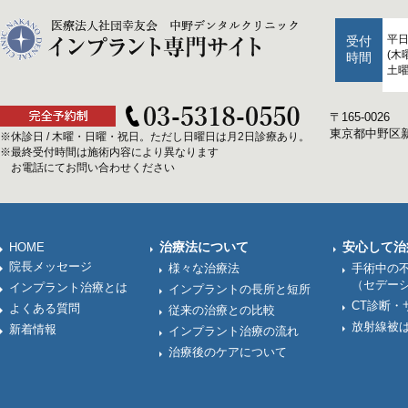
平日：
受付
(木
時間
土曜日
〒165-0026
東京都中野区新井
※休診日 / 木曜・日曜・祝日。ただし日曜日は月2日診療あり。
※最終受付時間は施術内容により異なります
お電話にてお問い合わせください
治療法について
安心して治
HOME
院長メッセージ
様々な治療法
手術中の
（セデー
インプラント治療とは
インプラントの長所と短所
CT診断・
よくある質問
従来の治療との比較
放射線被
新着情報
インプラント治療の流れ
治療後のケアについて