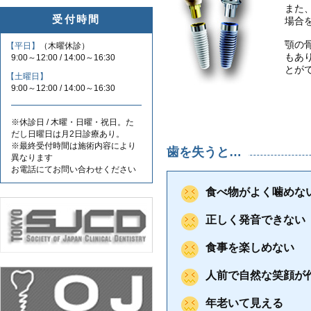
また
受付時間
場合
顎の
【平日】
（木曜休診）
もあ
9:00～12:00 / 14:00～16:30
とが
【土曜日】
9:00～12:00 / 14:00～16:30
※休診日 / 木曜・日曜・祝日。た
だし日曜日は月2日診療あり。
※最終受付時間は施術内容により
歯を失うと…
異なります
お電話にてお問い合わせください
食べ物がよく噛めな
正しく発音できない
食事を楽しめない
人前で自然な笑顔が
年老いて見える