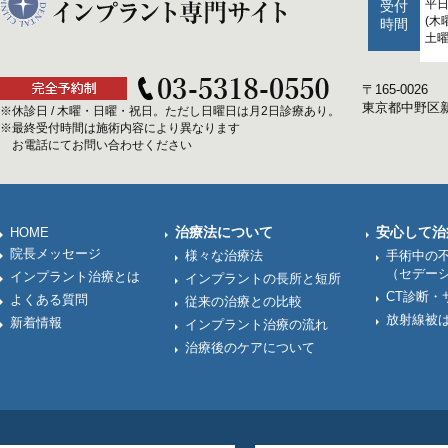
平日：
受付
(木
時間
土曜日
〒165-0026
東京都中野区新井
※休診日 / 木曜・日曜・祝日。ただし日曜日は月2日診療あり。
※最終受付時間は施術内容により異なります
お電話にてお問い合わせください
治療法について
安心して治
HOME
院長メッセージ
様々な治療法
手術中の
（セデー
インプラント治療とは
インプラントの長所と短所
CT診断・
よくある質問
従来の治療との比較
放射線被
新着情報
インプラント治療の流れ
治療後のケアについて