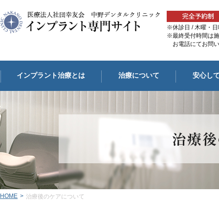
※休診日 / 木曜
※最終受付時間は
お電話にてお問い
インプラント治療とは
治療について
安心し
HOME
>
治療後のケアについて