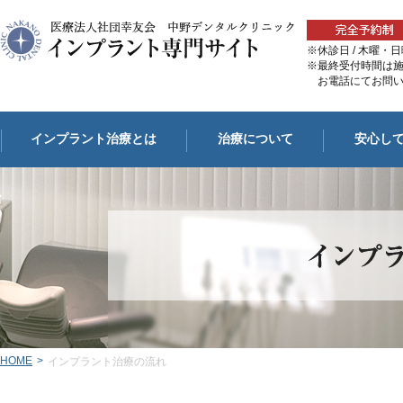
※休診日 / 木曜
※最終受付時間は
お電話にてお問い
インプラント治療とは
治療について
安心し
HOME
>
インプラント治療の流れ