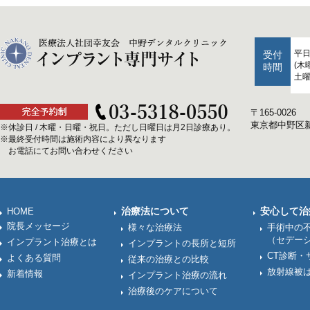
平日：
受付
(木
時間
土曜日
〒165-0026
東京都中野区新井
※休診日 / 木曜・日曜・祝日。ただし日曜日は月2日診療あり。
※最終受付時間は施術内容により異なります
お電話にてお問い合わせください
治療法について
安心して治
HOME
院長メッセージ
様々な治療法
手術中の
（セデー
インプラント治療とは
インプラントの長所と短所
CT診断・
よくある質問
従来の治療との比較
放射線被
新着情報
インプラント治療の流れ
治療後のケアについて